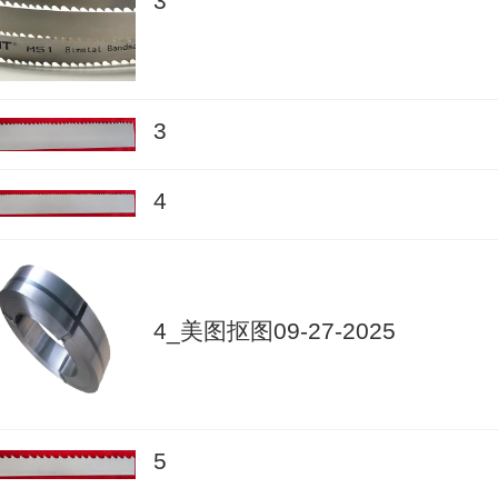
3
3
4
4_美图抠图09-27-2025
5